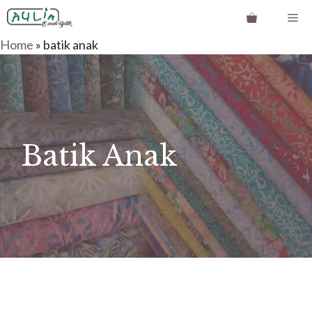
Langsung
Me
ke
Home
»
batik anak
isi
Batik Anak