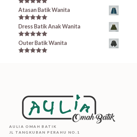
5.00
out of
Atasan Batik Wanita
5
5.00
out of
Dress Batik Anak Wanita
5
5.00
out of
Outer Batik Wanita
5
5.00
out of
5
AULIA OMAH BATIK
JL TANGKUBAN PERAHU NO.1