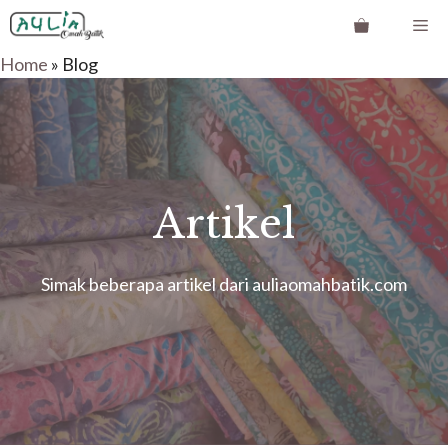
Langsung
Me
ke
Home
»
Blog
isi
Artikel
Simak beberapa artikel dari auliaomahbatik.com