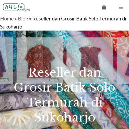
Langsung
Me
ke
Home
»
Blog
»
Reseller dan Grosir Batik Solo Termurah di
isi
Sukoharjo
Reseller dan
Grosir Batik Solo
Termurah di
Sukoharjo