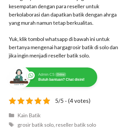
kesempatan dengan para reseller untuk
berkolaborasi dan dapatkan batik dengan ahrga
yang murah namun tetap berkualitas.
Yuk, klik tombol whatsapp di bawah ini untuk
bertanya mengenai hargagrosir batik di solo dan
jika ingin menjadi reseller batik solo.
Admin CS
Online
Butuh bantuan? Chat disini!
5/5 - (4 votes)
Kategori
Kain Batik
Tag
grosir batik solo
,
reseller batik solo