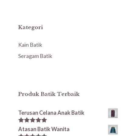
Kategori
Kain Batik
Seragam Batik
Produk Batik Terbaik
Terusan Celana Anak Batik
5.00
out of
Atasan Batik Wanita
5