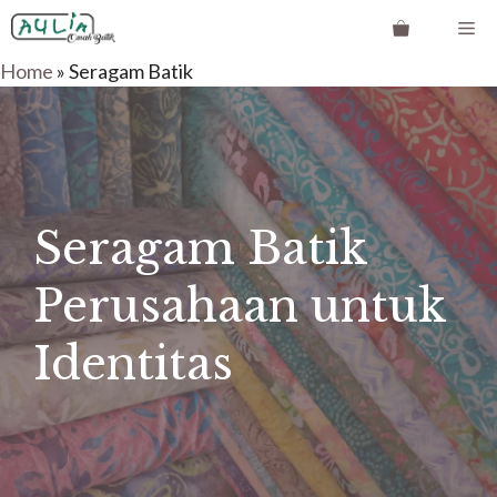
Langsung
Me
ke
Home
»
Seragam Batik
isi
Seragam Batik
Perusahaan untuk
Identitas