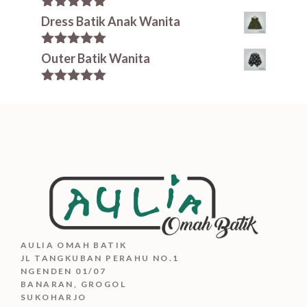
5.00
out of
Dress Batik Anak Wanita
5
5.00
out of
Outer Batik Wanita
5
5.00
out of
5
AULIA OMAH BATIK
JL TANGKUBAN PERAHU NO.1
NGENDEN 01/07
BANARAN, GROGOL
SUKOHARJO