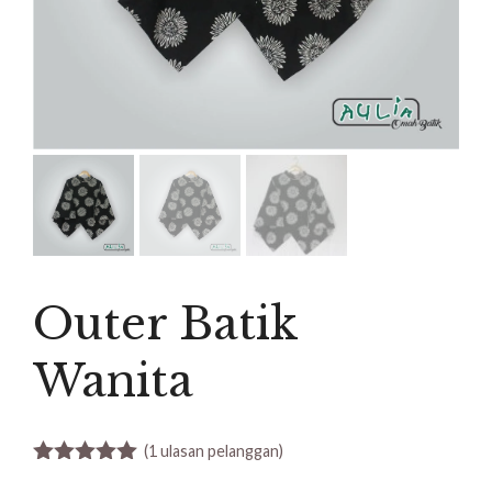
Outer Batik
Wanita
(
1
ulasan pelanggan)
5.00
out of