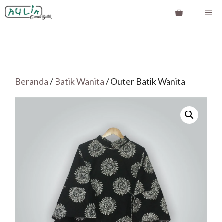
Langsung
Me
ke
isi
Beranda
/
Batik Wanita
/ Outer Batik Wanita