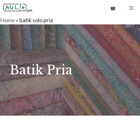
Langsung
Me
ke
Home
»
batik solo pria
isi
Batik Pria